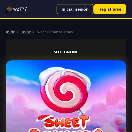
wz777
Iniciar sesión
Registrarse
Inicio
Casino
Sweet Bonanza Xmas
SLOT ONLINE