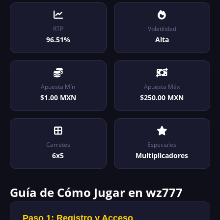
RTP
Volatilidad
96.51%
Alta
Apuesta Mín
Apuesta Máx
$1.00 MXN
$250.00 MXN
Carretes
Especiales
6x5
Multiplicadores
Guía de Cómo Jugar en wz777
Paso 1: Registro y Acceso