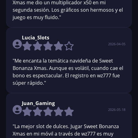
Xmas me dio un multiplicador x50 en mi
segunda sesión. Los gráficos son hermosos y el
juego es muy fluido."
Lucia_Slots
2026-04-05
"Me encanta la temática navideña de Sweet
Bonanza Xmas. Aunque es volátil, cuando cae el
bono es espectacular. El registro en wz777 fue
súper rápido."
Juan_Gaming
2026-05-18
"La mejor slot de dulces. Jugar Sweet Bonanza
Xmas en mi móvil a través de wz777 es muy