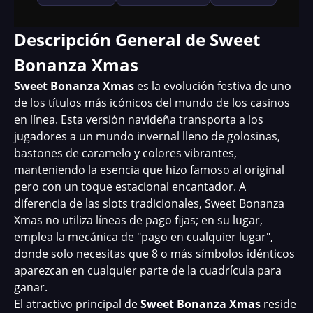
Descripción General de Sweet
Bonanza Xmas
Sweet Bonanza Xmas
es la evolución festiva de uno
de los títulos más icónicos del mundo de los casinos
en línea. Esta versión navideña transporta a los
jugadores a un mundo invernal lleno de golosinas,
bastones de caramelo y colores vibrantes,
manteniendo la esencia que hizo famoso al original
pero con un toque estacional encantador. A
diferencia de las slots tradicionales, Sweet Bonanza
Xmas no utiliza líneas de pago fijas; en su lugar,
emplea la mecánica de "pago en cualquier lugar",
donde solo necesitas que 8 o más símbolos idénticos
aparezcan en cualquier parte de la cuadrícula para
ganar.
El atractivo principal de
Sweet Bonanza Xmas
reside