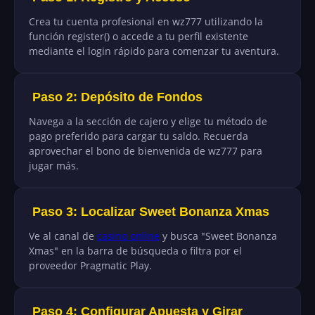
Crea tu cuenta profesional en wz777 utilizando la
función register() o accede a tu perfil existente
mediante el login rápido para comenzar tu aventura.
Paso 2: Depósito de Fondos
Navega a la sección de cajero y elige tu método de
pago preferido para cargar tu saldo. Recuerda
aprovechar el bono de bienvenida de wz777 para
jugar más.
Paso 3: Localizar Sweet Bonanza Xmas
Ve al canal de
casino online
y busca "Sweet Bonanza
Xmas" en la barra de búsqueda o filtra por el
proveedor Pragmatic Play.
Paso 4: Configurar Apuesta y Girar